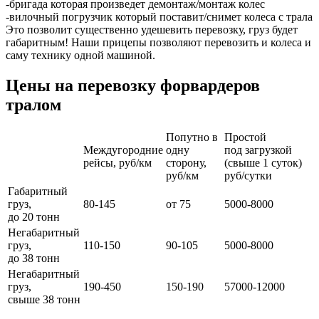
-бригада которая произведет демонтаж/монтаж колес
-вилочный погрузчик который поставит/снимет колеса с трала
Это позволит существенно удешевить перевозку, груз будет
габаритным! Наши прицепы позволяют перевозить и колеса и
саму технику одной машиной.
Цены на перевозку форвардеров
тралом
Попутно в
Простой
Междугородние
одну
под загрузкой
рейсы, руб/км
сторону,
(свыше 1 суток)
руб/км
руб/сутки
Габаритный
груз,
80-145
от 75
5000-8000
до 20 тонн
Негабаритный
груз,
110-150
90-105
5000-8000
до 38 тонн
Негабаритный
груз,
190-450
150-190
57000-12000
свыше 38 тонн