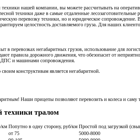
й техники нашей компании, вы можете рассчитывать на оператив
 лесной техники даже в самые отдаленные лесозаготовительные 
ескую перевозку техники, но и юридическое сопровождение. 
рантируем целостность доставляемого груза. Для наших клиенто
т в перевозках негабаритных грузов, использование для логис
дают правила дорожного движения, что обезопасит от неприятно
и ДПС и машинами сопровождения.
о своим конструктивам является негабаритной.
абаритным! Наши прицепы позволяют перевозить и колеса и саму
й техники тралом
/км
Попутно в одну сторону, руб/км
Простой под загрузкой (свы
от 75
5000-8000