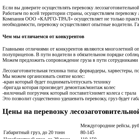
Если вы доверите осуществлять перевозку лесозаготовительно
Работаем по всей территории страны, осуществляем перевозку
Компания ООО «КАРГО-ТРАЛ» осуществляет не только практич
необходимости, перевозку осуществляют опытные водители. Га
Чем мы отличаемся от конкурентов
Главными отличиями от конкурентов являются многолетний опы
полуприцепов. В пути водители в обязательном порядке соблю
Можем предложить сопровождение груза в пути сотрудникам
Лесозаготовительная техника типа: форвардеры, харвестеры, п
Мы можем организовать снятие колес:
-кран который будет поднимать/отпускать технику
-бригада которая произведет демонтаж/монтаж колес
-вилочный погрузчик который поставит/снимет колеса с трала
Это позволит существенно удешевить перевозку, груз будет г
Цены на перевозку лесозаготовительно
Междугородние рейсы, руб
Габаритный груз, до 20 тонн
80-145